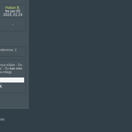
Hakan B.
fre jan 05
2024, 01:24
-
medlemmar, 2
 nya trådar - Du
r - Du
kan inte
na inlägg
se.