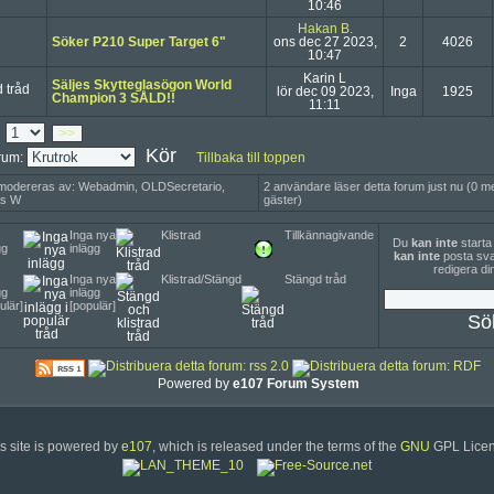
10:46
Hakan B.
Söker P210 Super Target 6"
ons dec 27 2023,
2
4026
10:47
Karin L
Säljes Skytteglasögon World
lör dec 09 2023,
Inga
1925
Champion 3 SÅLD!!
11:11
n
>>
orum:
Tillbaka till toppen
 modereras av: Webadmin, OLDSecretario,
2 användare läser detta forum just nu (0 
as W
gäster)
Inga nya
Klistrad
Tillkännagivande
Du
kan inte
starta
gg
inlägg
kan inte
posta sva
redigera di
Inga nya
Klistrad/Stängd
Stängd tråd
gg
inlägg
ulär]
[populär]
Powered by
e107 Forum System
s site is powered by
e107
, which is released under the terms of the
GNU
GPL Licen