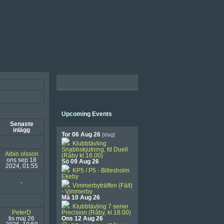
MEDLEM
Upcoming Events
Senaste
inlägg
Tor 06 Aug 26
[idag]
Klubbtävling
Snabbskjutning, fd Duell
Albin olsson
(Råby kl.18.00)
ons sep 18
Sö 09 Aug 26
2024, 01:55
KP5 / P5 - Billesholm
Ekeby
-
Vimmerbyträffen (Fält)
- Vimmerby
Må 10 Aug 26
Klubbtävling 7 serier
PeterD
Precision (Råby, kl.18.00)
tis maj 26
Ons 12 Aug 26