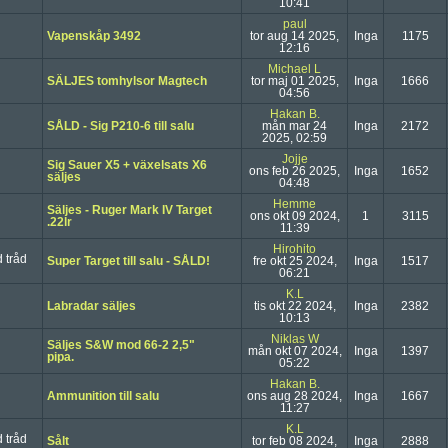
10:41
paul
Vapenskåp 3492
tor aug 14 2025,
Inga
1175
12:16
Michael L
SÄLJES tomhylsor Magtech
tor maj 01 2025,
Inga
1666
04:56
Hakan B.
SÅLD - Sig P210-6 till salu
mån mar 24
Inga
2172
2025, 02:59
Jojje
Sig Sauer X5 + växelsats X6
ons feb 26 2025,
Inga
1652
säljes
04:48
Hemme
Säljes - Ruger Mark IV Target
ons okt 09 2024,
1
3115
.22lr
11:39
Hirohito
Super Target till salu - SÅLD!
fre okt 25 2024,
Inga
1517
06:21
K.L
Labradar säljes
tis okt 22 2024,
Inga
2382
10:13
Niklas W
Säljes S&W mod 66-2 2,5"
mån okt 07 2024,
Inga
1397
pipa.
05:22
Hakan B.
Ammunition till salu
ons aug 28 2024,
Inga
1667
11:27
K.L
Sålt
tor feb 08 2024,
Inga
2888