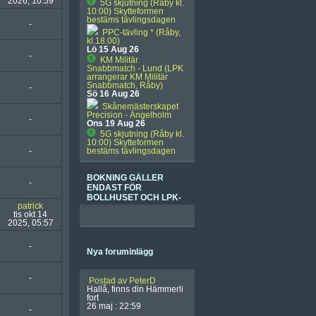
2026, 10:59
5G skjutning (Råby kl.
10:00) Skytteformen
bestäms tävlingsdagen
-
PPC-tävling * (Råby,
kl.18.00)
Lö 15 Aug 26
-
KM Militär
Snabbmatch - Lund (LPK
arrangerar KM Militär
Snabbmatch, Råby)
-
Sö 16 Aug 26
Skånemästerskapet
Precision - Ängelholm
-
Ons 19 Aug 26
5G skjutning (Råby kl.
10:00) Skytteformen
-
bestäms tävlingsdagen
BOKNING GÄLLER
-
ENDAST FÖR
BOLLHUSET OCH LPK-
patrick
MEDLEMMAR!!
tis okt 14
2025, 05:57
-
Nya foruminlägg
-
Postad av PeterD
Hallå, finns din Hämmerli
fort
26 maj : 22:59
-