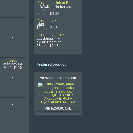
Postad av Hakan B.
---SÅLD----Nu har jag
bestämt
-
22 maj : 09:36
Postad av K.L
-
Såld
12 maj : 21:31
Postad av Eddie
-
Laddpress inkl
hyls/kulmatning
23 apr : 19:48
-
Tareq
mån nov 04
Featured product
2024, 11:15
-
Air Windbreaker Marin
-
-
Price250.00 Skr.
-
-