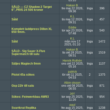
05:35
Hakan B.
SÅLD --- CZ Shadow 2 Target
fre maj 22 2026,
Inga
396
6", PRIS 24 500 kronor
09:36
K.L
Såld
tis maj 12 2026,
Inga
457
09:31
Eddie
Komplett laddpress Dillon XL
tor apr 23 2026,
Inga
540
650 9mm.
07:48
K.L
Såld
mån nov 17
Inga
1472
2025, 01:10
Hakan B.
SÅLD - Sig Sauer X-Five
tis okt 28 2025,
Inga
1519
Supermatch till salu
08:51
Henrik Rothén
Säljes Magtech 9mm
ons okt 22 2025,
Inga
1137
05:16
patrick
Pistol 45a sökes
lör okt 11 2025,
2
1375
04:53
Albin olsson
Gsp 22lr till salu
ons okt 08 2025,
Inga
871
06:55
J4Y
Sökes: Feinwerkbau AW93
tor sep 25 2025,
Inga
954
11:26
paul
Svartkrut Replika
fre aug 15 2025,
Inga
1238