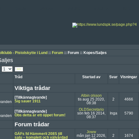
M
FORUM
LÄNKAR
TÄVLING
RESULTAT
INFO
lklubb - Pistolskytte i Lund
::
Forum
:: Forum :: Kopes/Saljes
aljes
n
>>
Tråd
Startad av
Svar
Visningar
Viktiga trådar
Albin olsson
[Tillkännagivande]
tis aug 25 2020,
2
4666
Sig sauer 1911
08:38
OLDSecretario
[Tillkännagivande]
sön feb 16 2014,
Inga
5790
Obs detta är ett öppet forum!
08:37
Forum trådar
Joww
GÄFs fd Hämmerli 208S till
mån jan 12 2026,
2
1674
salu – komplett och välvårdad