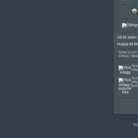
Gå till sida
Hoppa till f
Detta forum
Clintan, Nikl
Nya
inlä
Nya
inlä
[pop
Thi