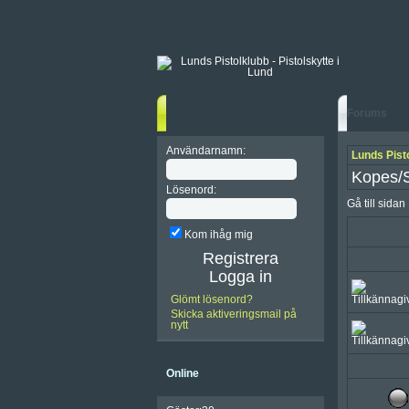
HE
Välkommen
Forums
Användarnamn:
Lunds Pisto
Kopes/S
Lösenord:
Gå till sida
Kom ihåg mig
Registrera
Glömt lösenord?
Skicka aktiveringsmail på
nytt
Online