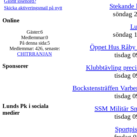
Glömt lösenord?
Stekande 
Skicka aktiveringsmail på nytt
söndag 2
Online
Lu
Gäster:6
söndag 1
Medlemmar:0
På denna sida:5
Öppet Hus Råby 
Medlemmar: 426, senaste:
tisdag 0
CHITRRANJAN
Sponsorer
Klubbtävling prec
tisdag 0
Bockstensträffen Varber
tisdag 0
Lunds Pk i sociala
SSM Militär S
medier
tisdag 0
Sportpis
fredag 0