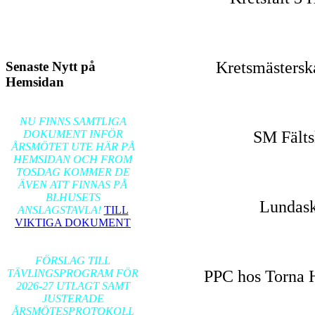
Kretsmästerska
Senaste Nytt på
Hemsidan
2026-02-17
NU FINNS SAMTLIGA
DOKUMENT INFÖR
SM Fälts
ÅRSMÖTET UTE HÄR PÅ
HEMSIDAN OCH FROM
TOSDAG KOMMER DE
ÄVEN ATT FINNAS PÅ
BLHUSETS
Lundask
ANSLAGSTAVLA!
TILL
VIKTIGA DOKUMENT
2026-01-24
FÖRSLAG TILL
TÄVLINGSPROGRAM FÖR
PPC hos Torna H
2026-27 UTLAGT SAMT
JUSTERADE
ÅRSMÖTESPROTOKOLL