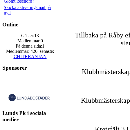
Glömt lösenord?
Skicka aktiveringsmail på
nytt
Online
Tillbaka på Råby e
Gäster:13
Medlemmar:0
ste
På denna sida:1
Medlemmar: 426, senaste:
CHITRRANJAN
Sponsorer
Klubbmästerskap
Klubbmästerskap
Lunds Pk i sociala
medier
Kretsfält 3 