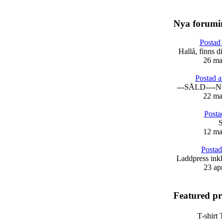
Nya forumi
Postad
Hallå, finns 
26 ma
Postad 
---SÅLD----Nu
22 ma
Posta
S
12 ma
Postad
Laddpress ink
23 ap
Featured p
T-shirt