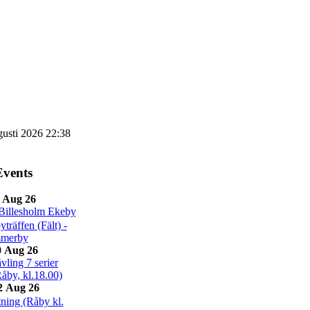
gusti 2026 22:38
vents
 Aug 26
Billesholm Ekeby
räffen (Fält) -
merby
 Aug 26
ling 7 serier
Råby, kl.18.00)
2 Aug 26
ning (Råby kl.