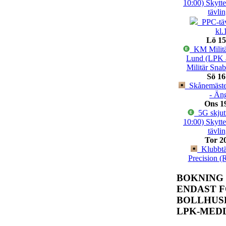
10:00) Skytt
tävli
PPC-täv
kl.
Lö 15
KM Militä
Lund (LPK 
Militär Sna
Sö 16
Skånemäster
- Än
Ons 1
5G skjutn
10:00) Skytt
tävli
Tor 2
Klubbtäv
Precision (
BOKNING
ENDAST 
BOLLHUS
LPK-MED