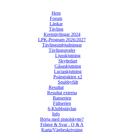
Hem
Forum
Länkar
Tävling
Kretstävlingar 2024
LPK-Program 2026/2027
Tävlingsinbjudningar
Tävlingsregler
Ljusskjutning
Skyttedart
Gåsaskjutning
Luciaskjutning
Poängjakten x2
Snubbyfält
Resultat
Resultat externa
Banserien
Fältserien
6-Klubbstävlan
Info
Börja med pistolskytte?
Frågor & Svar - Q & A
Karta/Vägbeskrivning