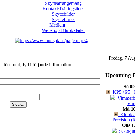
Skyttearrangemang
Kontakt/Träningstider
Skyttebilder
Skyttefilmer
Medlem
Webshop-Klubbkläder
Fredag, 7 Au
itt lösenord, fyll i följande information
Upcoming E
Sö 09
KP5 / P5 - 
Vimmerbyt
Vim
Må 10
Klubbtäv
Precision (
Ons 1
5G skjut