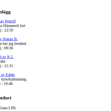
nlägg
 av PeterD
din Hämmerli fort
j : 22:59
av Hakan B.
 har jag bestämt
j : 09:36
d av K.L
åld
j : 21:31
 av Eddie
l hyls/kulmatning
r : 19:48
roduct
 Team LPK