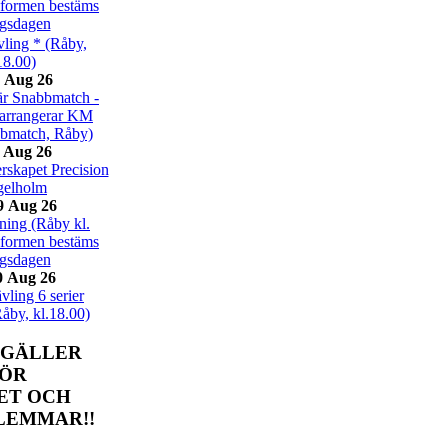
eformen bestäms
ngsdagen
ling * (Råby,
18.00)
 Aug 26
r Snabbmatch -
arrangerar KM
bbmatch, Råby)
 Aug 26
skapet Precision
gelholm
9 Aug 26
ing (Råby kl.
eformen bestäms
ngsdagen
0 Aug 26
ling 6 serier
Råby, kl.18.00)
 GÄLLER
FÖR
ET OCH
LEMMAR!!